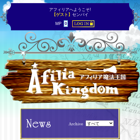
アフィリアへようこそ!
【ゲスト】
センパイ
MP
0