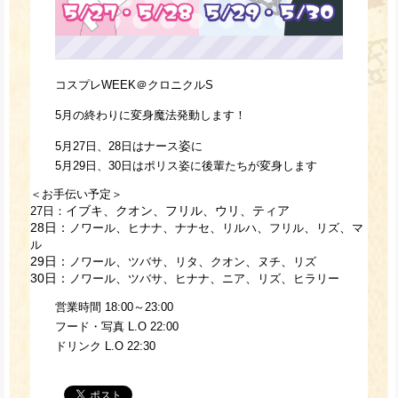
コスプレWEEK＠クロニクルS
5月の終わりに変身魔法発動します！
姿
5月27日、28日はナース
に
5月29日、30日はポリス姿に後輩たちが変身します
＜お手伝い予定＞
イブキ、
クオン
、
フリル、
ウリ、ティア
27日：
28日：
、
、
、
、
、
、
ノワール
ヒナナ
ナナセ
リルハ
フリル
リズ
マ
ル
29日：
、
、
、
、
、
ノワール
ツバサ
リタ
クオン
ヌチ
リズ
30日：
、
、
、
、
、
ノワール
ツバサ
ヒナナ
ニア
リズ
ヒラリー
営業時間 18:00～23:00
フード・写真 L.O 22:00
ドリンク L.O 22:30