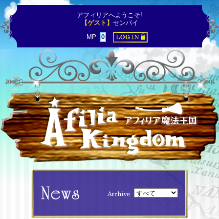
アフィリアへようこそ!
【ゲスト】
センパイ
MP
0