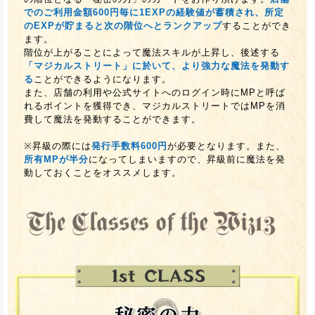
でのご利用金額600円毎に1EXPの経験値が蓄積され、所定
のEXPが貯まると次の階位へとランクアップ
することができ
ます。
階位が上がることによって魔法スキルが上昇し、後述する
「マジカルストリート」に於いて、より強力な魔法を発動す
る
ことができるようになります。
また、店舗の利用や公式サイトへのログイン時にMPと呼ば
れるポイントを獲得でき、マジカルストリートではMPを消
費して魔法を発動することができます。
※昇級の際には
発行手数料600円
が必要となります。また、
所有MPが半分
になってしまいますので、昇級前に魔法を発
動しておくことをオススメします。