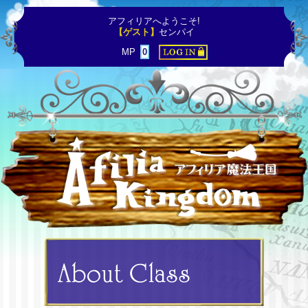
アフィリアへようこそ!
【ゲスト】
センパイ
MP
0