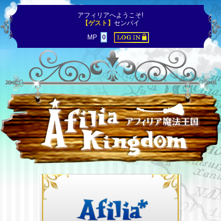
アフィリアへようこそ!
【ゲスト】
センパイ
MP
0