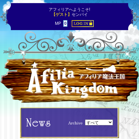
アフィリアへようこそ!
【ゲスト】
センパイ
MP
0