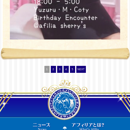
1
2
3
4
5
NEXT