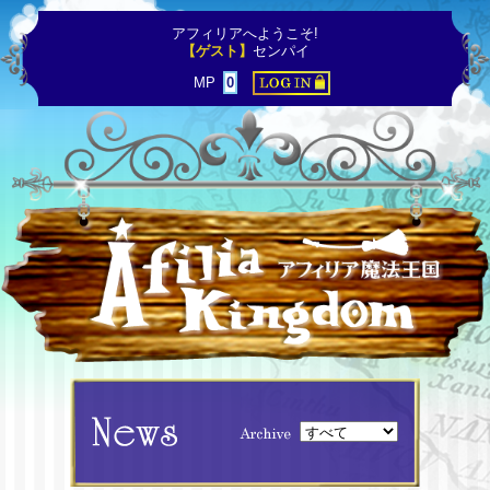
アフィリアへようこそ!
【ゲスト】
センパイ
MP
0