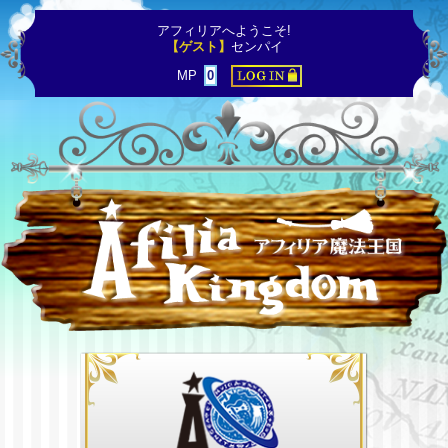
アフィリアへようこそ!
【ゲスト】
センパイ
MP
0