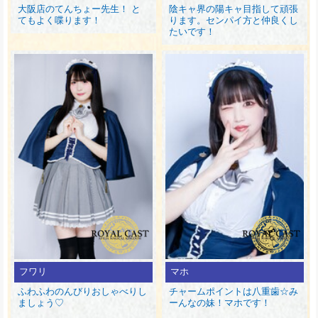
大阪店のてんちょー先生！ と
陰キャ界の陽キャ目指して頑張
てもよく喋ります！
ります。センパイ方と仲良くし
たいです！
フワリ
マホ
ふわふわのんびりおしゃべりし
チャームポイントは八重歯☆み
ましょう♡
ーんなの妹！マホです！