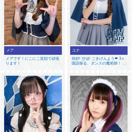
メア
ユナ
メアです！にこにこ笑顔で頑張
你好! 안녕! ごきげんよう❤ 3ヶ
ります！
国語操る、ダンスの魔術師！ ...