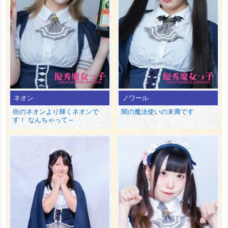
ネオン
ノワール
街のネオンより輝くネオンで
闇の魔法使いの末裔です
す！ なんちゃって～