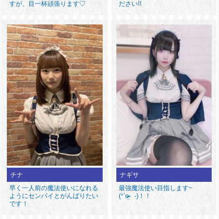
すが、目一杯頑張ります♡
ださい!!
チナ
ナギサ
早く一人前の魔法使いになれる
最強魔法使い目指します~
ようにセンパイとがんばりたい
(ᐡˊo̴̶̷̤ -)！！
です！