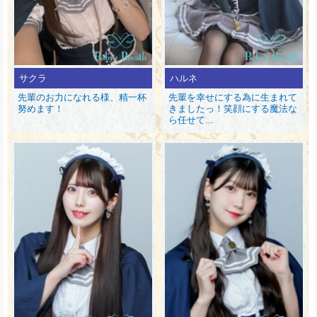
サクラ
ハルネ
先輩のお力になれる様、精一杯
先輩を幸せにする為に生まれて
努めます！
きましたっ！笑顔にする魔法な
ら任せて...