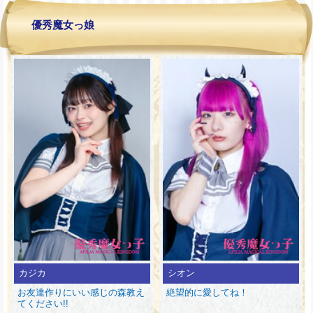
優秀魔女っ娘
カジカ
シオン
お友達作りにいい感じの森教え
絶望的に愛してね！
てください!!