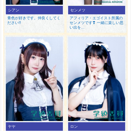
シアン
センメツ
青色が好きです。仲良くしてく
アフィリア・エゴイスト所属の
ださい!!
センメツです❣ 一緒に楽しい思
い出を...
ヤヤ
ロン