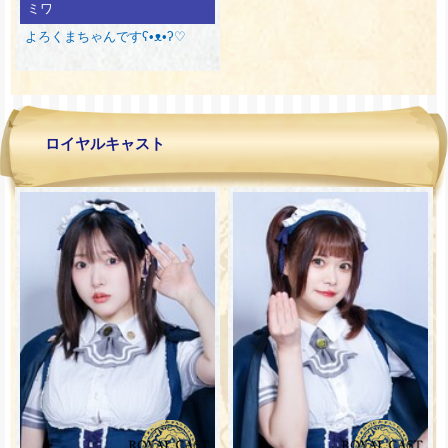
ミワ
よろくまちゃんですʕ•ᴥ•ʔ♡
ロイヤルキャスト