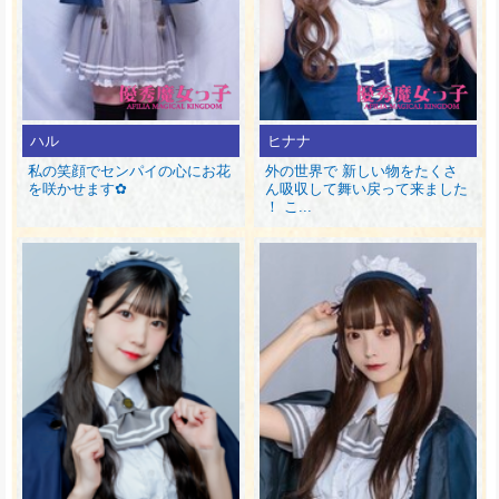
ハル
ヒナナ
私の笑顔でセンパイの心にお花
外の世界で 新しい物をたくさ
を咲かせます✿
ん吸収して舞い戻って来ました
！ こ...