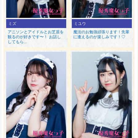
ミズ
ミユウ
アニソンとアイドルとお芝居を
魔法のお勉強頑張ります！先輩
観るのが好きです〜！ お話し
に逢えるのが楽しみです！♡
してもら...