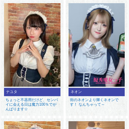
ナユタ
ネオン
ちょっと不器用だけど、センパ
街のネオンより輝くネオンで
イに会える日は魔力100％でが
す！ なんちゃって～
んばります☆