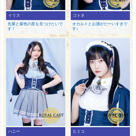
イリス
コトネ
先輩と紫色の星を見つけたいで
オカルトとお酒がだーいすきで
す！
す♪
ハニー
ヒミコ