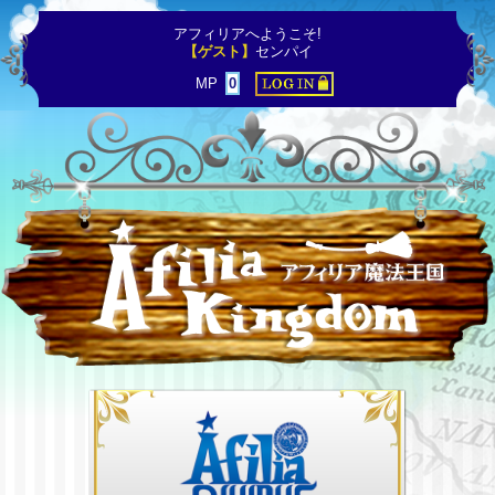
アフィリアへようこそ!
【ゲスト】
センパイ
MP
0