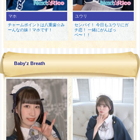
マホ
ユウリ
チャームポイントは八重歯☆み
センパイ！ 今日もユウリにガ
ーんなの妹！マホです！
チ恋！ 一緒にがんばっ
ペ〜！！
Baby'z Breath