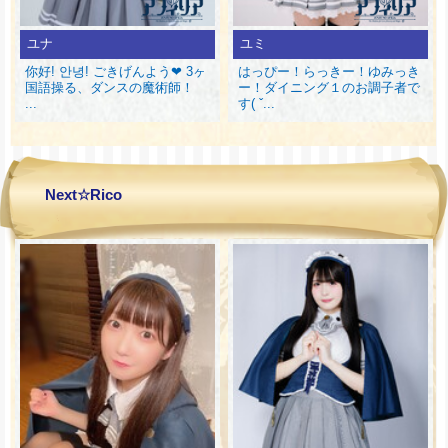
ユナ
ユミ
你好! 안녕! ごきげんよう❤ 3ヶ
はっぴー！らっきー！ゆみっき
国語操る、ダンスの魔術師！
ー！ダイニング１のお調子者で
...
す( ˇ...
Next☆Rico