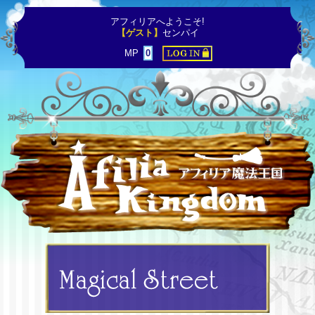
アフィリアへようこそ!
【ゲスト】
センパイ
MP
0