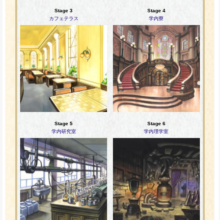
Stage 3
Stage 4
カフェテラス
学内寮
Stage 5
Stage 6
学内研究室
学内理学室