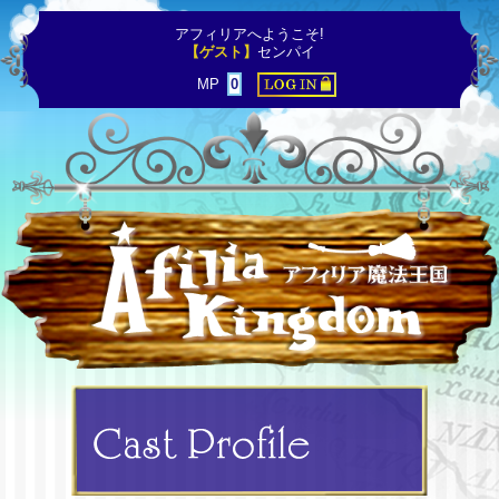
アフィリアへようこそ!
【ゲスト】
センパイ
MP
0