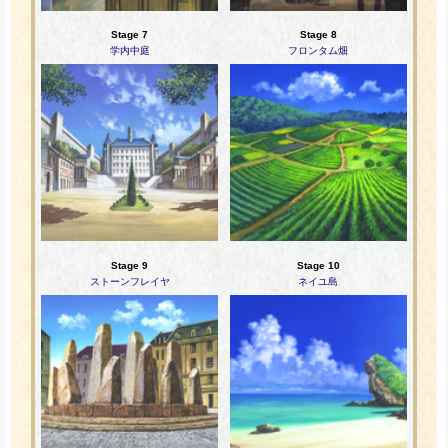
Stage 7
Stage 8
学内中庭
フロンタム畑
Stage 9
Stage 10
ストーンフレイヤ
ネイユ島