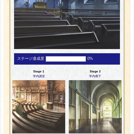
ステージ達成度
0%
Stage 1
Stage 2
学内講堂
学内廊下