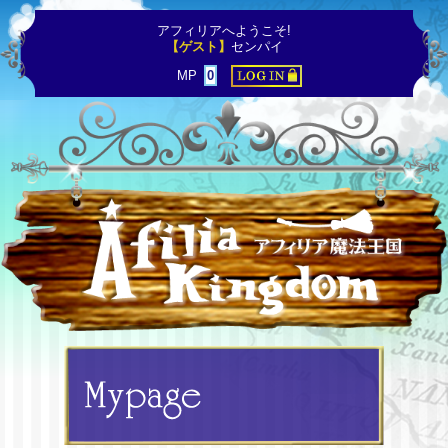
アフィリアへようこそ!
【ゲスト】
センパイ
MP
0