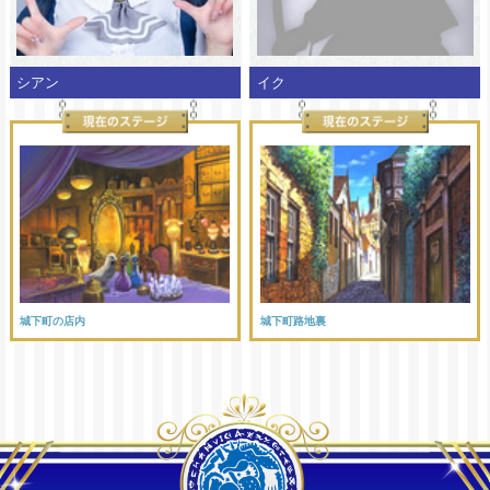
シアン
イク
城下町の店内
城下町路地裏