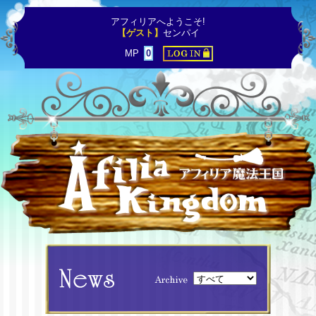
アフィリアへようこそ!
【ゲスト】
センパイ
MP
0