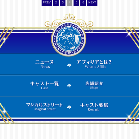
PREV
2
3
4
5
6
NEXT