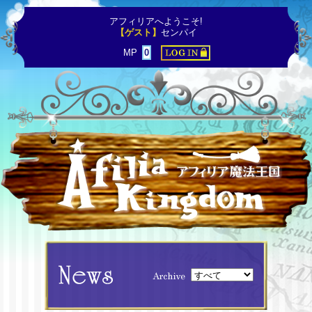
アフィリアへようこそ!
【ゲスト】
センパイ
MP
0