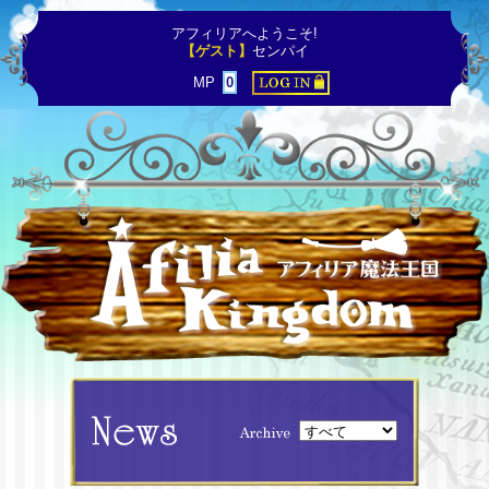
アフィリアへようこそ!
【ゲスト】
センパイ
MP
0