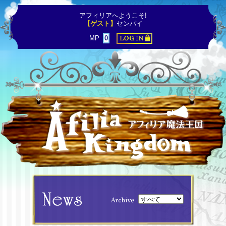
アフィリアへようこそ!
【ゲスト】
センパイ
MP
0