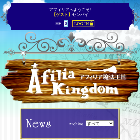
アフィリアへようこそ!
【ゲスト】
センパイ
MP
0