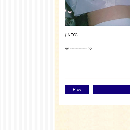
{INFO}
୨୧ ┈┈┈┈┈┈┈ ୨୧
Prev