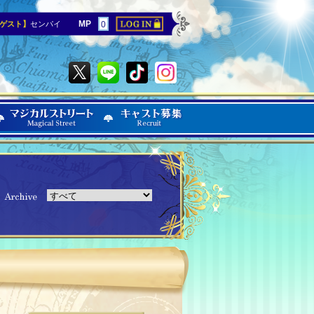
MP
ゲスト】
センパイ
0