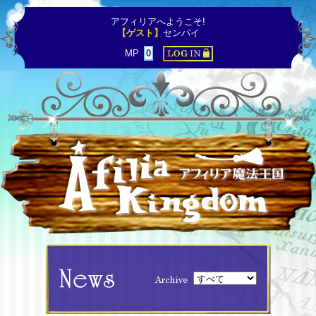
アフィリアへようこそ!
【ゲスト】
センパイ
MP
0