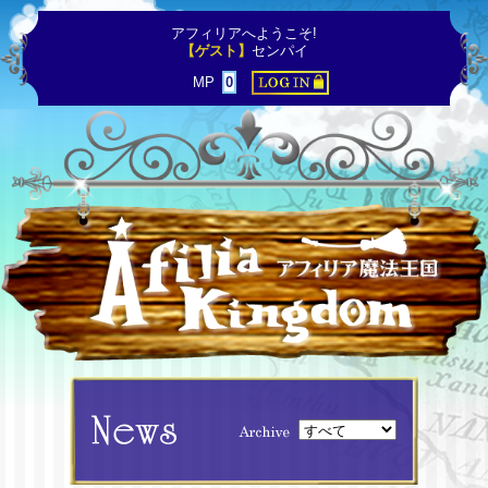
アフィリアへようこそ!
【ゲスト】
センパイ
MP
0