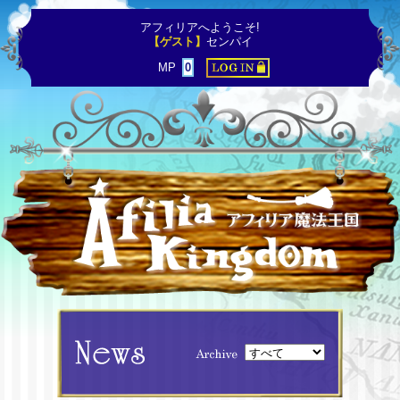
アフィリアへようこそ!
【ゲスト】
センパイ
MP
0