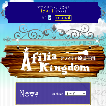
アフィリアへようこそ!
【ゲスト】
センパイ
MP
0