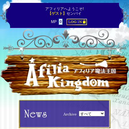
アフィリアへようこそ!
【ゲスト】
センパイ
MP
0