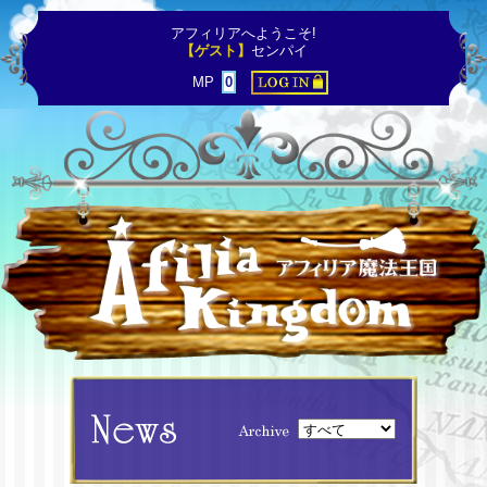
アフィリアへようこそ!
【ゲスト】
センパイ
MP
0