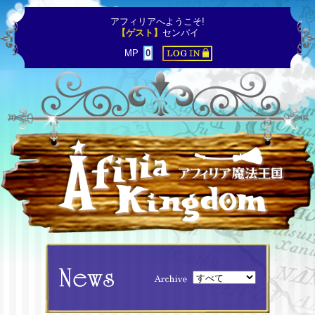
アフィリアへようこそ!
【ゲスト】
センパイ
MP
0