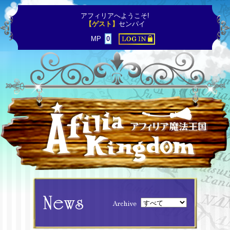
アフィリアへようこそ!
【ゲスト】
センパイ
MP
0