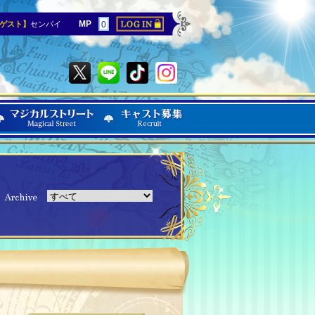
MP
ゲスト】
センパイ
0