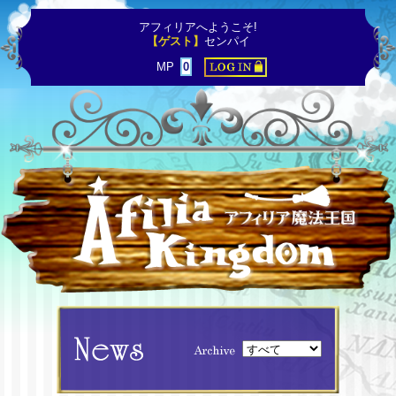
アフィリアへようこそ!
【ゲスト】
センパイ
MP
0