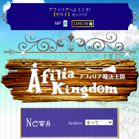
アフィリアへようこそ!
【ゲスト】
センパイ
MP
0