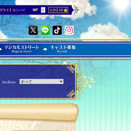
MP
ゲスト】
センパイ
0