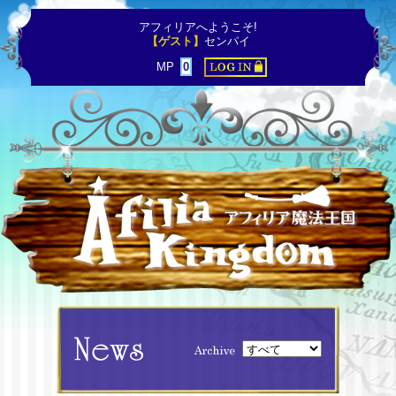
アフィリアへようこそ!
【ゲスト】
センパイ
MP
0