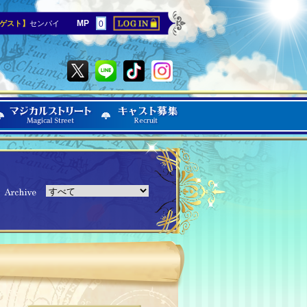
MP
ゲスト】
センパイ
0