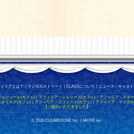
フィリアとは？
｜
マジカルストリート
｜
CLASSについて
｜
ニュース
｜
キャスト
ルジュール(カフェ)
｜
アフィリア・シェリーズ(カフェ)
｜
アフィリア・スター
タリスク(カフェ)
｜
アフィリア・エゴイスト(カフェ)
｜
アフィリア・マジカル
【ご紹介いただきました】
© 2026 CLEARSTONE Inc. / MFIVE inc.