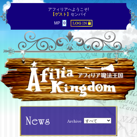
アフィリアへようこそ!
【ゲスト】
センパイ
MP
0