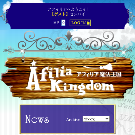
アフィリアへようこそ!
【ゲスト】
センパイ
MP
0