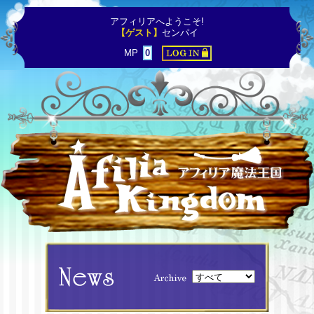
アフィリアへようこそ!
【ゲスト】
センパイ
MP
0