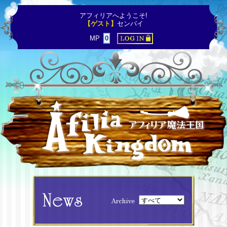
アフィリアへようこそ!
【ゲスト】
センパイ
MP
0