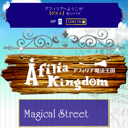
アフィリアへようこそ!
【ゲスト】
センパイ
MP
0