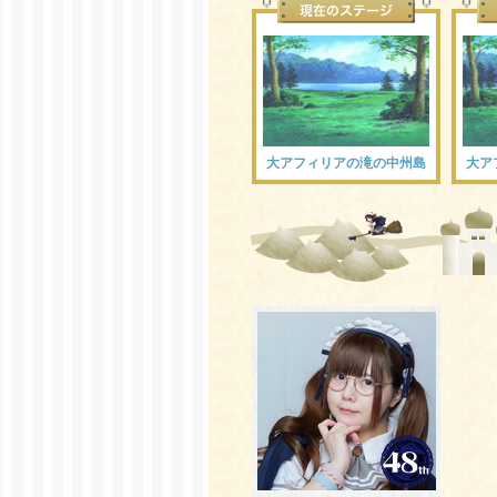
大アフィリアの滝の中州島
大ア