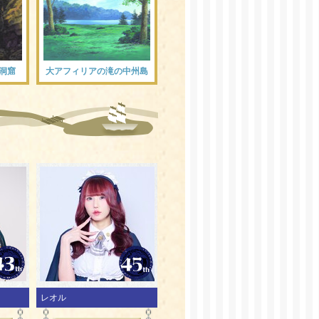
洞窟
大アフィリアの滝の中州島
レオル