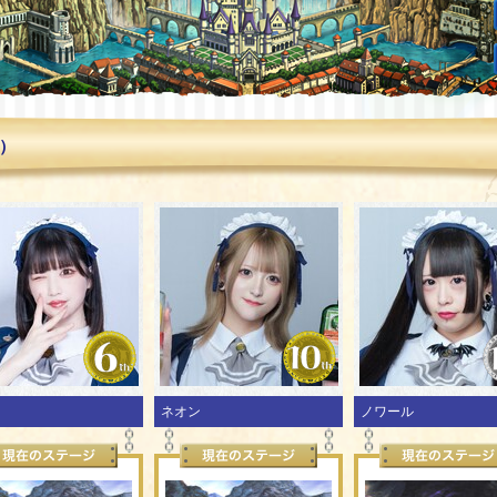
月）
ネオン
ノワール