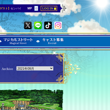
MP
ゲスト】
センパイ
0