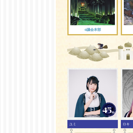
α議会本部
ユミ
ロキ