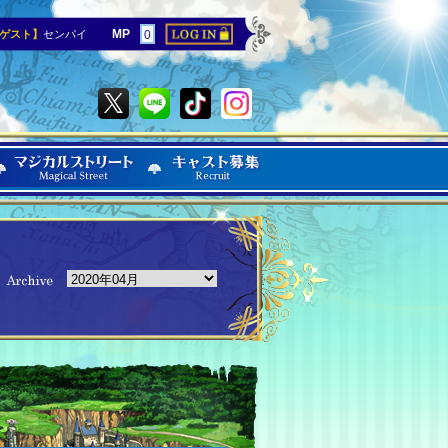
MP
ゲスト】
センパイ
0