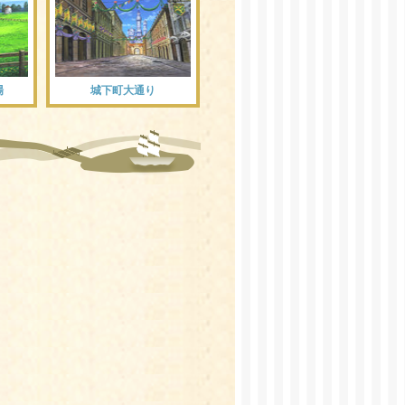
場
城下町大通り