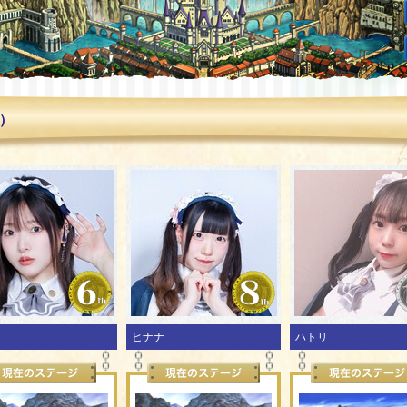
月）
ス
ヒナナ
ハトリ