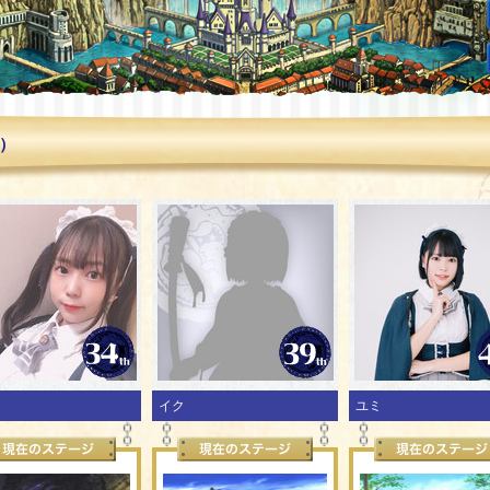
月）
リ
イク
ユミ