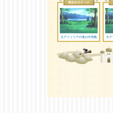
大アフィリアの滝の中州島
大ア