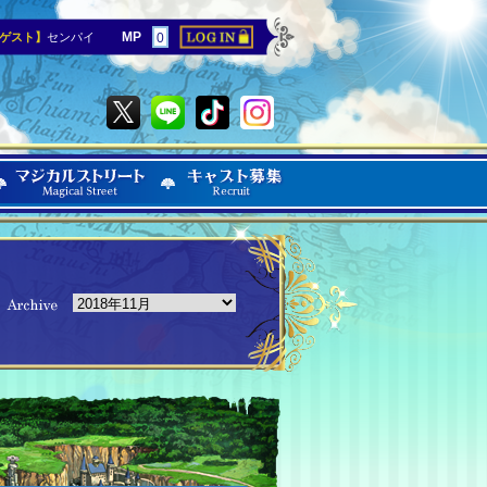
MP
ゲスト】
センパイ
0