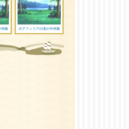
中州島
大アフィリアの滝の中州島