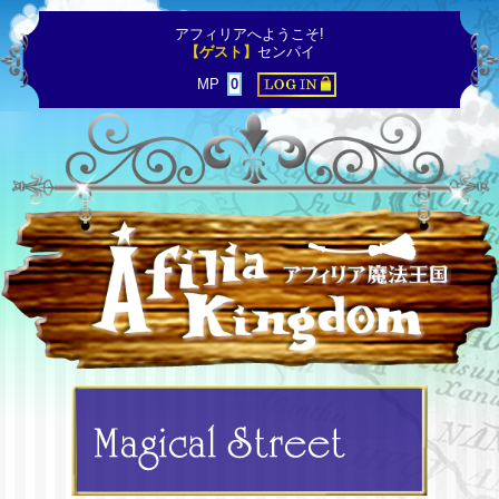
アフィリアへようこそ!
【ゲスト】
センパイ
MP
0