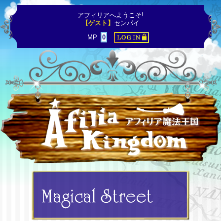
アフィリアへようこそ!
【ゲスト】
センパイ
MP
0