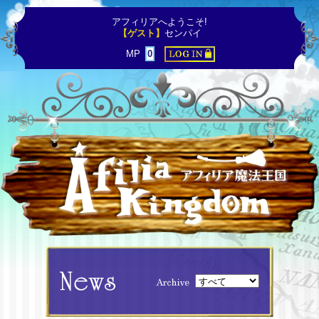
アフィリアへようこそ!
【ゲスト】
センパイ
MP
0