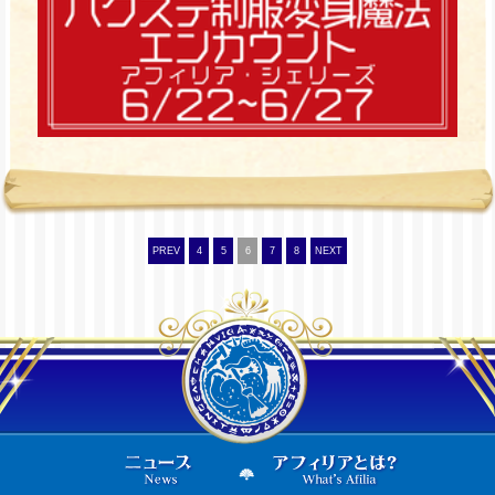
PREV
4
5
6
7
8
NEXT