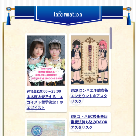
8/29 ロンネエネ純喫茶
9/4(金)19:00～23:00
エンカウント＠アスタ
本木瞳＆愛乃える エ
リスク
ゴイスト留学決定！＠
エゴイスト
8/9 コトネEC後夜祭回
復魔法持ち込みDAY＠
アスタリスク