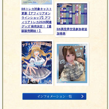
8/6トレカ対象キャスト
更新【アフィリアオン
ラインショップ】アフ
ィリアトレカ2026関連
グッズ 発売決定！【通
8/6異世界交流参加者追
販販売開始！】
加発表
8/17(月)～8/20(木)浴衣
「アフィリア異世界交
＆手作り焼きそばエン
流2026 ～１日体験入
カウント＠エゴイスト
学～」追加募集中