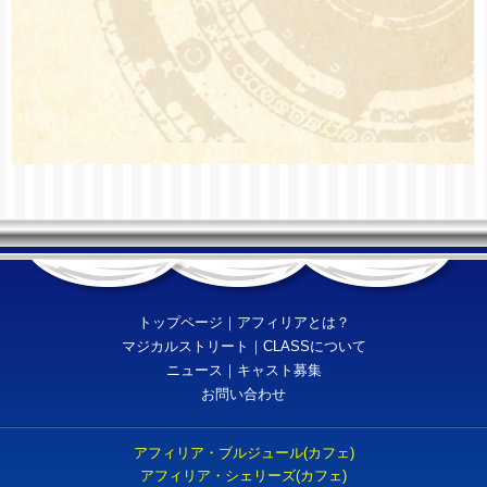
オリカク選手権2026
8/3～8/7 バクステ制
レシピ賞発表
服変身魔法エンカウン
ト＠アスタリスク
8/17(月)～8/21(金)浴衣
天体観測エンカウント
8/22 ユズルバースデ
トップページ
｜
アフィリアとは？
ーエンカウント＠シェ
マジカルストリート
｜
CLASSについて
リーズ
ニュース
｜
キャスト募集
お問い合わせ
アフィリア・ブルジュール(カフェ)
アフィリア・シェリーズ(カフェ)