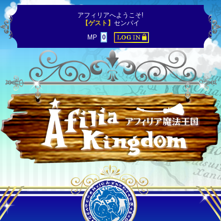
アフィリアへようこそ!
【ゲスト】
センパイ
MP
0