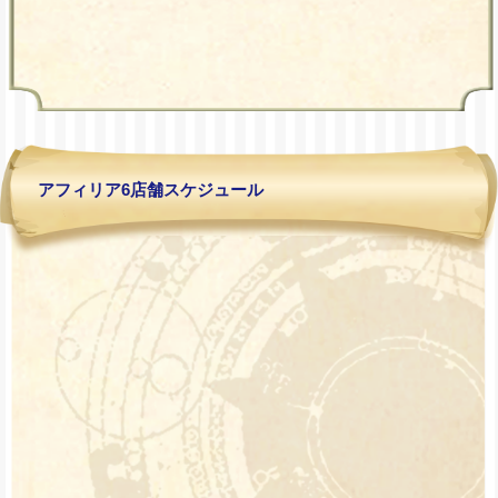
アフィリア6店舗スケジュール
8/24(月)-8/29(土)バク
8/10(月)-8/12(水)コリ
ステ制服変身ＷＥＥＫ
アンエンカウント＠ス
inスターズ＠スターズ
ターズ
8/15 ゲリラ開催！持
ち込みデー♪＠シェリー
ズ