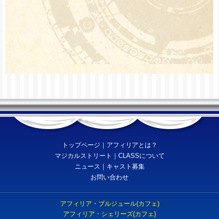
8/17(月)～8/21(金)浴衣
天体観測エンカウント
8/22 ユズルバースデ
ーエンカウント＠シェ
リーズ
トップページ
｜
アフィリアとは？
マジカルストリート
｜
CLASSについて
ニュース
｜
キャスト募集
お問い合わせ
8/29 レオル6周年エ
ンカウント＠シェリー
ズ
アフィリア・ブルジュール(カフェ)
8/29(土)18:00～5:00
アフィリア・シェリーズ(カフェ)