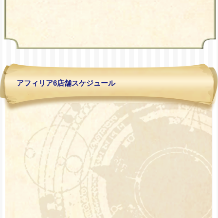
ステ制服変身ＷＥＥＫ
inスターズ＠スターズ
8/15 ゲリラ開催！持
ち込みデー♪＠シェリー
8/10(月)-8/12(水)コリ
ズ
アンエンカウント＠ス
ターズ
アフィリア6店舗スケジュール
8/3～8/7 バクステ制
服変身魔法エンカウン
ト＠アスタリスク
オリカク選手権2026
レシピ賞発表