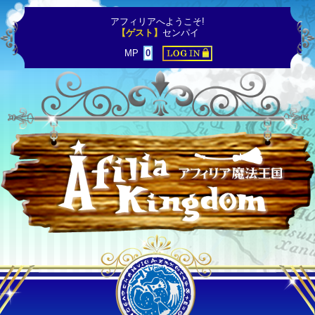
アフィリアへようこそ!
【ゲスト】
センパイ
MP
0