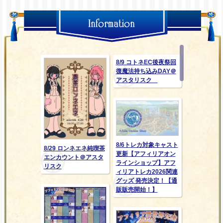
8/9 コトネEC後夜祭回
復魔法持ち込みDAY＠
アスタリスク
8/6トレカ対象キャスト
8/29 ロンネエネ純喫茶
更新【アフィリアオン
エンカウント＠アスタ
ラインショップ】アフ
リスク
ィリアトレカ2026関連
グッズ 発売決定！【通
販販売開始！】